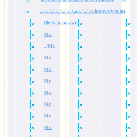
../../../../../../../../../../../../../../windows/win.ini
file:///etc/passwd
Mr.
../Mr.
Mr.
Mr.
Mr.
Mr.
Mr.
Mr.
Mr.