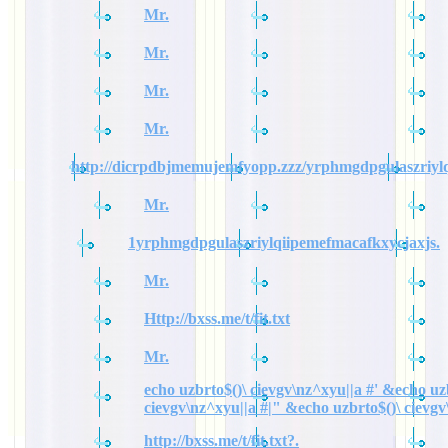
Mr.
Mr.
Mr.
Mr.
http://dicrpdbjmemujemfyopp.zzz/yrphmgdpgulaszriylq
Mr.
1yrphmgdpgulaszriylqiipemefmacafkxycjaxjs.
Mr.
Http://bxss.me/t/fit.txt
Mr.
echo uzbrto$()\ cievgv\nz^xyu||a #' &echo uz
cievgv\nz^xyu||a #|" &echo uzbrto$()\ cievgv
http://bxss.me/t/fit.txt?.