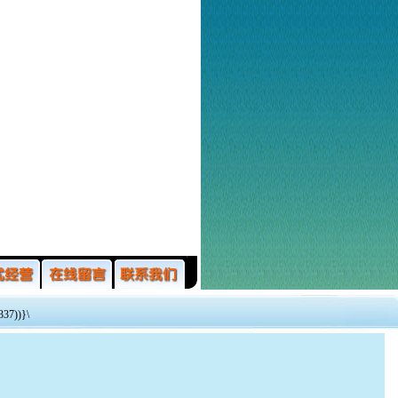
37))}\