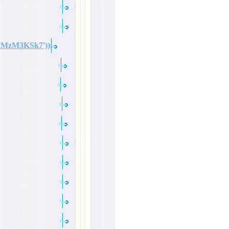
xMzM3KSk7'));