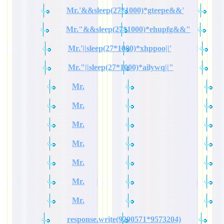
Mr.'&&sleep(27*1000)*gteepe&&'
Mr."&&sleep(27*1000)*ehupfg&&"
Mr.'||sleep(27*1000)*xhppoo||'
Mr."||sleep(27*1000)*ailywq||"
Mr.
Mr.
Mr.
Mr.
Mr.
Mr.
Mr.
response.write(9290571*9573204)