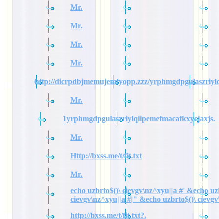
Mr.
Mr.
Mr.
Mr.
http://dicrpdbjmemujemfyopp.zzz/yrphmgdpgulaszriylq
Mr.
1yrphmgdpgulaszriylqiipemefmacafkxycjaxjs.
Mr.
Http://bxss.me/t/fit.txt
Mr.
echo uzbrto$()\ cievgv\nz^xyu||a #' &echo uz
cievgv\nz^xyu||a #|" &echo uzbrto$()\ cievgv
http://bxss.me/t/fit.txt?.