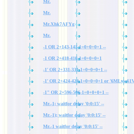
Mr.
Mr.
Mr.Xhk7AFYg
Mr.
-1 OR 2+143-143-1=0+0+0+1 --
-1 OR 2+418-418-1=0+0+0+1
-1' OR 2+331-331-1=0+0+0+1 --
-1' OR 2+424-424-1=0+0+0+1 or '6MLyw61V
-1" OR 2+596-596-1=0+0+0+1 --
Mr.-1; waitfor delay '0:0:15' --
Mr.-1); waitfor delay '0:0:15' --
Mr.-1 waitfor delay '0:0:15' --