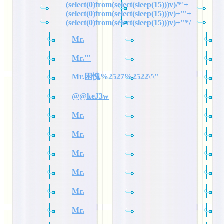
(select(0)from(select(sleep(15)))v)/*'+
(select(0)from(select(sleep(15)))v)+'"+
(select(0)from(select(sleep(15)))v)+"*/
Mr.
Mr.'"
Mr.困愧%2527%2522\'\"
@@keJ3w
Mr.
Mr.
Mr.
Mr.
Mr.
Mr.