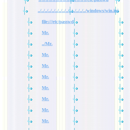
../../../../../../../../../../../../../../windows/win.ini
file:///etc/passwd
Mr.
../Mr.
Mr.
Mr.
Mr.
Mr.
Mr.
Mr.
Mr.