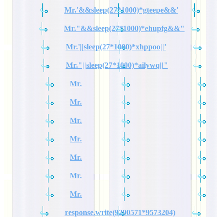
Mr.'&&sleep(27*1000)*gteepe&&'
Mr."&&sleep(27*1000)*ehupfg&&"
Mr.'||sleep(27*1000)*xhppoo||'
Mr."||sleep(27*1000)*ailywq||"
Mr.
Mr.
Mr.
Mr.
Mr.
Mr.
Mr.
response.write(9290571*9573204)