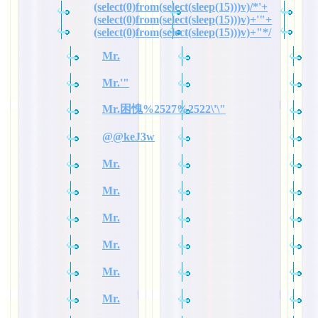
(select(0)from(select(sleep(15)))v)/*'+
(select(0)from(select(sleep(15)))v)+'"+
(select(0)from(select(sleep(15)))v)+"*/
Mr.
Mr.'"
Mr.困愧%2527%2522\'\"
@@keJ3w
Mr.
Mr.
Mr.
Mr.
Mr.
Mr.