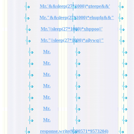
Mr.'&&sleep(27*1000)*gteepe&&'
Mr."&&sleep(27*1000)*ehupfg&&"
Mr.'||sleep(27*1000)*xhppoo||'
Mr."||sleep(27*1000)*ailywq||"
Mr.
Mr.
Mr.
Mr.
Mr.
Mr.
Mr.
response.write(9290571*9573204)