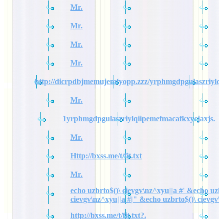
Mr.
Mr.
Mr.
Mr.
http://dicrpdbjmemujemfyopp.zzz/yrphmgdpgulaszriylq
Mr.
1yrphmgdpgulaszriylqiipemefmacafkxycjaxjs.
Mr.
Http://bxss.me/t/fit.txt
Mr.
echo uzbrto$()\ cievgv\nz^xyu||a #' &echo uz
cievgv\nz^xyu||a #|" &echo uzbrto$()\ cievgv
http://bxss.me/t/fit.txt?.