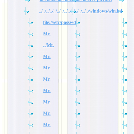
../../../../../../../../../../../../../../windows/win.ini
file:///etc/passwd
Mr.
../Mr.
Mr.
Mr.
Mr.
Mr.
Mr.
Mr.
Mr.