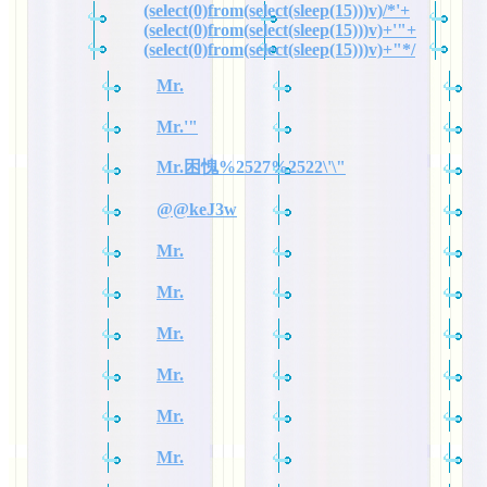
(select(0)from(select(sleep(15)))v)/*'+
(select(0)from(select(sleep(15)))v)+'"+
(select(0)from(select(sleep(15)))v)+"*/
Mr.
Mr.'"
Mr.困愧%2527%2522\'\"
@@keJ3w
Mr.
Mr.
Mr.
Mr.
Mr.
Mr.