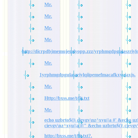
Mr.
Mr.
Mr.
Mr.
http://dicrpdbjmemujemfyopp.zzz/yrphmgdpgulaszriylq
Mr.
1yrphmgdpgulaszriylqiipemefmacafkxycjaxjs.
Mr.
Http://bxss.me/t/fit.txt
Mr.
echo uzbrto$()\ cievgv\nz^xyu||a #' &echo uz
cievgv\nz^xyu||a #|" &echo uzbrto$()\ cievgv
http://bxss.me/t/fit.txt?.