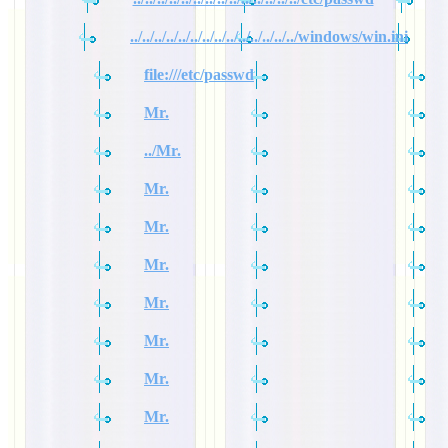
../../../../../../../../../../../../../../windows/win.ini
file:///etc/passwd
Mr.
../Mr.
Mr.
Mr.
Mr.
Mr.
Mr.
Mr.
Mr.