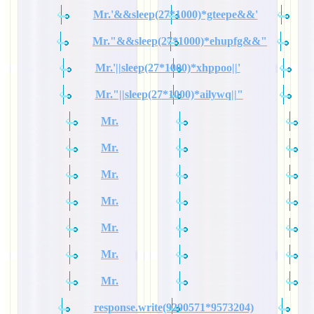
Mr.'&&sleep(27*1000)*gteepe&&'
Mr."&&sleep(27*1000)*ehupfg&&"
Mr.'||sleep(27*1000)*xhppoo||'
Mr."||sleep(27*1000)*ailywq||"
Mr.
Mr.
Mr.
Mr.
Mr.
Mr.
Mr.
response.write(9290571*9573204)