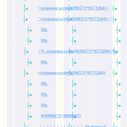
'+response.write(9290571*9573204)+'
"+response.write(9290571*9573204)+"
Mr.
Mr.
<% response.write(9290571*9573204) %>
Mr.
+response.write(9290571*9573204)'
Mr.
Mr.
Mr.
${9999473+9999607}
../../../../../../../../../../../../../../etc/passwd