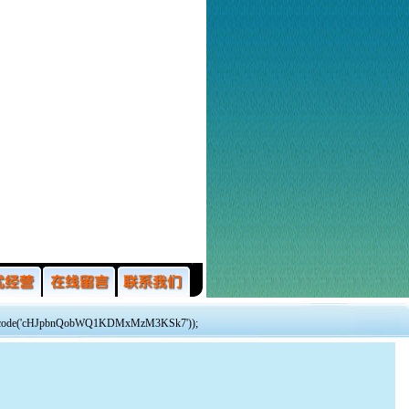
_decode('cHJpbnQobWQ1KDMxMzM3KSk7'));