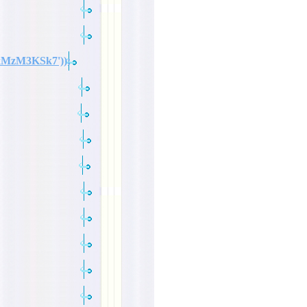
xMzM3KSk7'));