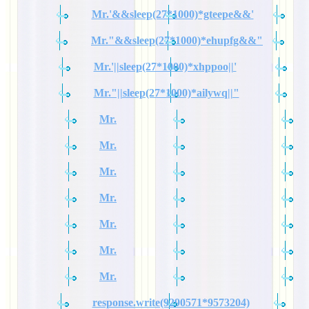
Mr.'&&sleep(27*1000)*gteepe&&'
Mr."&&sleep(27*1000)*ehupfg&&"
Mr.'||sleep(27*1000)*xhppoo||'
Mr."||sleep(27*1000)*ailywq||"
Mr.
Mr.
Mr.
Mr.
Mr.
Mr.
Mr.
response.write(9290571*9573204)