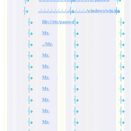
../../../../../../../../../../../../../../windows/win.ini
file:///etc/passwd
Mr.
../Mr.
Mr.
Mr.
Mr.
Mr.
Mr.
Mr.
Mr.