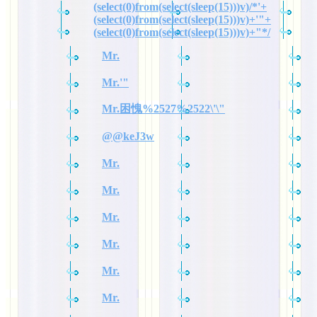
(select(0)from(select(sleep(15)))v)/*'+
(select(0)from(select(sleep(15)))v)+'"+
(select(0)from(select(sleep(15)))v)+"*/
Mr.
Mr.'"
Mr.困愧%2527%2522\'\"
@@keJ3w
Mr.
Mr.
Mr.
Mr.
Mr.
Mr.