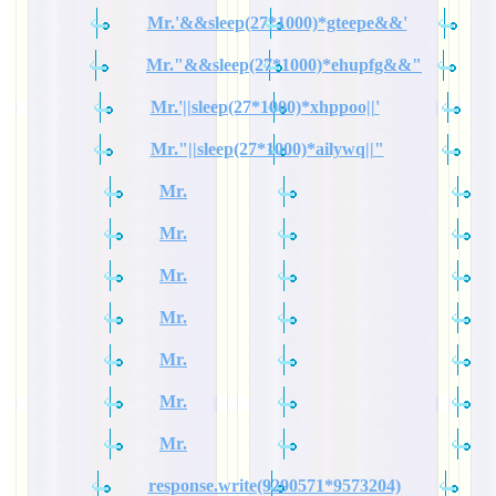
Mr.'&&sleep(27*1000)*gteepe&&'
Mr."&&sleep(27*1000)*ehupfg&&"
Mr.'||sleep(27*1000)*xhppoo||'
Mr."||sleep(27*1000)*ailywq||"
Mr.
Mr.
Mr.
Mr.
Mr.
Mr.
Mr.
response.write(9290571*9573204)