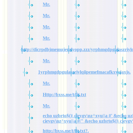
Mr.
Mr.
Mr.
Mr.
http://dicrpdbjmemujemfyopp.zzz/yrphmgdpgulaszriylq
Mr.
1yrphmgdpgulaszriylqiipemefmacafkxycjaxjs.
Mr.
Http://bxss.me/t/fit.txt
Mr.
echo uzbrto$()\ cievgv\nz^xyu||a #' &echo uz
cievgv\nz^xyu||a #|" &echo uzbrto$()\ cievgv
http://bxss.me/t/fit.txt?.