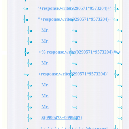
'+response.write(9290571*9573204)+'
"+response.write(9290571*9573204)+"
Mr.
Mr.
<% response.write(9290571*9573204) %>
Mr.
+response.write(9290571*9573204)'
Mr.
Mr.
Mr.
${9999473+9999607}
../../../../../../../../../../../../../../etc/passwd