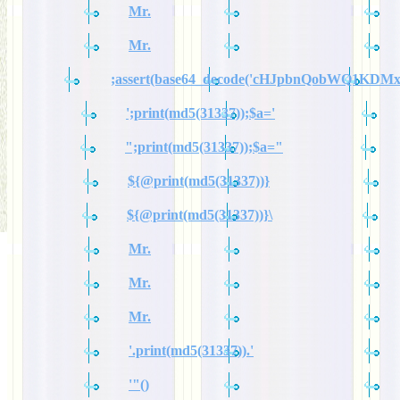
Mr.
Mr.
;assert(base64_decode('cHJpbnQobWQ1KDM
';print(md5(31337));$a='
";print(md5(31337));$a="
${@print(md5(31337))}
${@print(md5(31337))}\
Mr.
Mr.
Mr.
'.print(md5(31337)).'
'"()