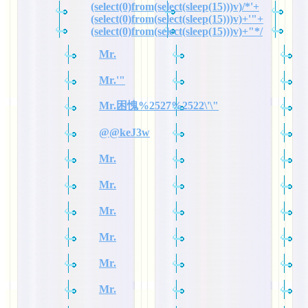
(select(0)from(select(sleep(15)))v)/*'+
(select(0)from(select(sleep(15)))v)+'"+
(select(0)from(select(sleep(15)))v)+"*/
Mr.
Mr.'"
Mr.困愧%2527%2522\'\"
@@keJ3w
Mr.
Mr.
Mr.
Mr.
Mr.
Mr.