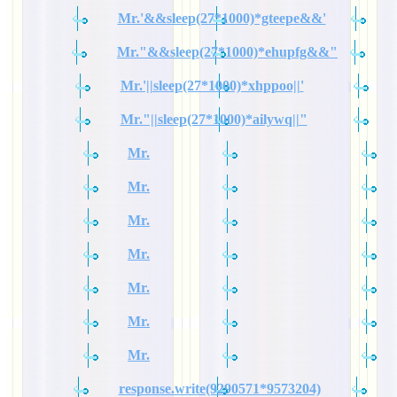
Mr.'&&sleep(27*1000)*gteepe&&'
Mr."&&sleep(27*1000)*ehupfg&&"
Mr.'||sleep(27*1000)*xhppoo||'
Mr."||sleep(27*1000)*ailywq||"
Mr.
Mr.
Mr.
Mr.
Mr.
Mr.
Mr.
response.write(9290571*9573204)