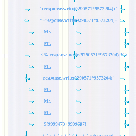
'+response.write(9290571*9573204)+'
"+response.write(9290571*9573204)+"
Mr.
Mr.
<% response.write(9290571*9573204) %>
Mr.
+response.write(9290571*9573204)'
Mr.
Mr.
Mr.
${9999473+9999607}
../../../../../../../../../../../../../../etc/passwd