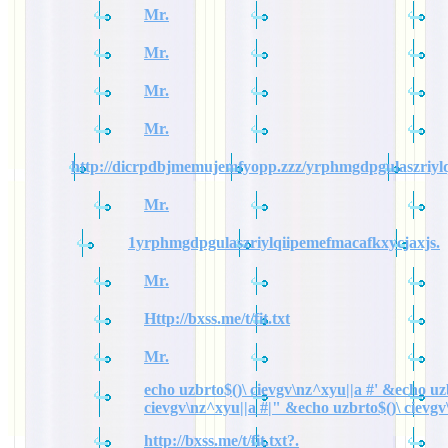
Mr.
Mr.
Mr.
Mr.
http://dicrpdbjmemujemfyopp.zzz/yrphmgdpgulaszriylq
Mr.
1yrphmgdpgulaszriylqiipemefmacafkxycjaxjs.
Mr.
Http://bxss.me/t/fit.txt
Mr.
echo uzbrto$()\ cievgv\nz^xyu||a #' &echo uz
cievgv\nz^xyu||a #|" &echo uzbrto$()\ cievgv
http://bxss.me/t/fit.txt?.