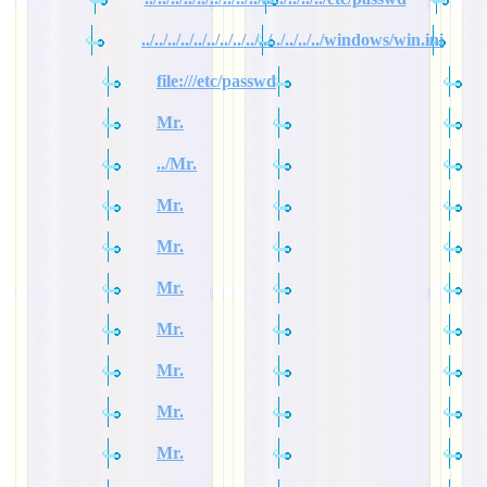
../../../../../../../../../../../../../../windows/win.ini
file:///etc/passwd
Mr.
../Mr.
Mr.
Mr.
Mr.
Mr.
Mr.
Mr.
Mr.