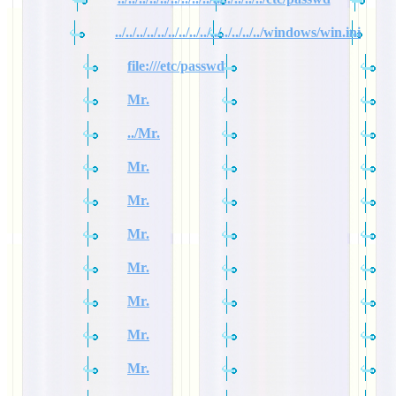
../../../../../../../../../../../../../../windows/win.ini
file:///etc/passwd
Mr.
../Mr.
Mr.
Mr.
Mr.
Mr.
Mr.
Mr.
Mr.