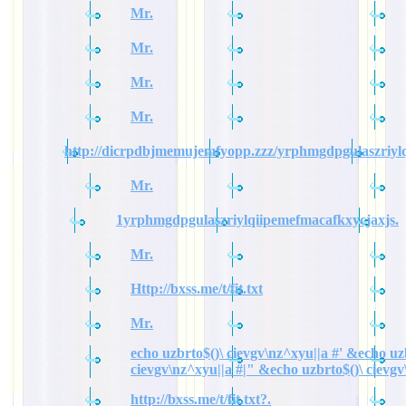
Mr.
Mr.
Mr.
Mr.
http://dicrpdbjmemujemfyopp.zzz/yrphmgdpgulaszriylq
Mr.
1yrphmgdpgulaszriylqiipemefmacafkxycjaxjs.
Mr.
Http://bxss.me/t/fit.txt
Mr.
echo uzbrto$()\ cievgv\nz^xyu||a #' &echo uz
cievgv\nz^xyu||a #|" &echo uzbrto$()\ cievgv
http://bxss.me/t/fit.txt?.