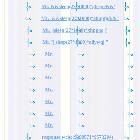
Mr.'&&sleep(27*1000)*gteepe&&'
Mr."&&sleep(27*1000)*ehupfg&&"
Mr.'||sleep(27*1000)*xhppoo||'
Mr."||sleep(27*1000)*ailywq||"
Mr.
Mr.
Mr.
Mr.
Mr.
Mr.
Mr.
response.write(9290571*9573204)