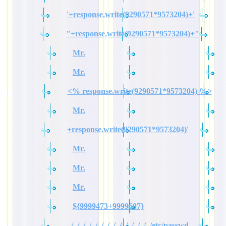
'+response.write(9290571*9573204)+'
"+response.write(9290571*9573204)+"
Mr.
Mr.
<% response.write(9290571*9573204) %>
Mr.
+response.write(9290571*9573204)'
Mr.
Mr.
Mr.
${9999473+9999607}
../../../../../../../../../../../../../../etc/passwd