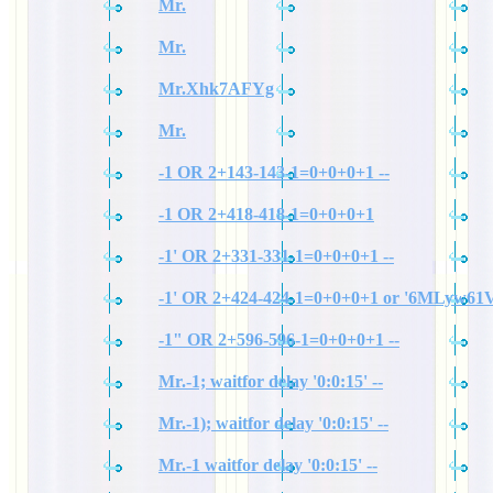
Mr.
Mr.
Mr.Xhk7AFYg
Mr.
-1 OR 2+143-143-1=0+0+0+1 --
-1 OR 2+418-418-1=0+0+0+1
-1' OR 2+331-331-1=0+0+0+1 --
-1' OR 2+424-424-1=0+0+0+1 or '6MLyw61V
-1" OR 2+596-596-1=0+0+0+1 --
Mr.-1; waitfor delay '0:0:15' --
Mr.-1); waitfor delay '0:0:15' --
Mr.-1 waitfor delay '0:0:15' --