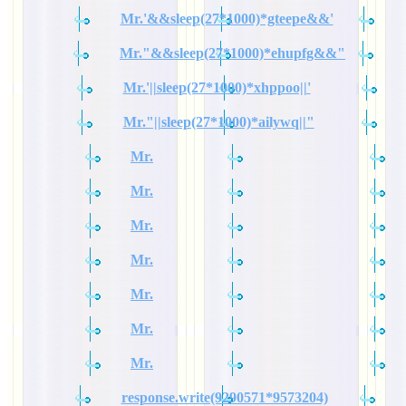
Mr.'&&sleep(27*1000)*gteepe&&'
Mr."&&sleep(27*1000)*ehupfg&&"
Mr.'||sleep(27*1000)*xhppoo||'
Mr."||sleep(27*1000)*ailywq||"
Mr.
Mr.
Mr.
Mr.
Mr.
Mr.
Mr.
response.write(9290571*9573204)