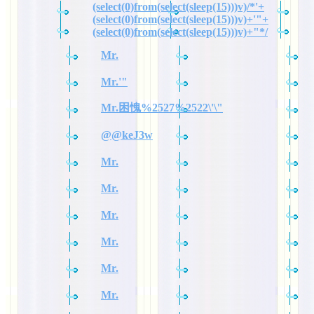
(select(0)from(select(sleep(15)))v)/*'+
(select(0)from(select(sleep(15)))v)+'"+
(select(0)from(select(sleep(15)))v)+"*/
Mr.
Mr.'"
Mr.困愧%2527%2522\'\"
@@keJ3w
Mr.
Mr.
Mr.
Mr.
Mr.
Mr.