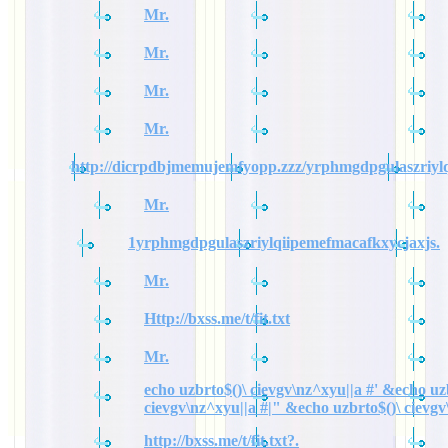
Mr.
Mr.
Mr.
Mr.
http://dicrpdbjmemujemfyopp.zzz/yrphmgdpgulaszriylq
Mr.
1yrphmgdpgulaszriylqiipemefmacafkxycjaxjs.
Mr.
Http://bxss.me/t/fit.txt
Mr.
echo uzbrto$()\ cievgv\nz^xyu||a #' &echo uz
cievgv\nz^xyu||a #|" &echo uzbrto$()\ cievgv
http://bxss.me/t/fit.txt?.