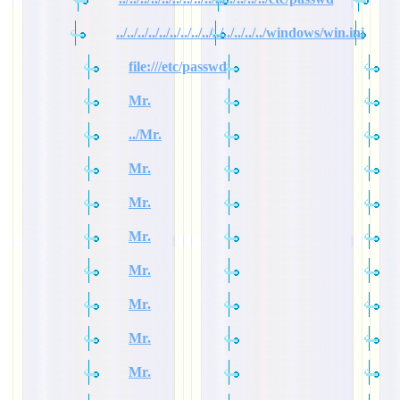
../../../../../../../../../../../../../../windows/win.ini
file:///etc/passwd
Mr.
../Mr.
Mr.
Mr.
Mr.
Mr.
Mr.
Mr.
Mr.